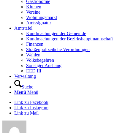
Gastronomie
Kirchen
Vereine
Wohnungsmarkt
Amtssignatur
Amtstafel
Kundmachungen der Gemeinde
Kundmachungen der Bezirkshauptmannschaft
Finanzen
Straßenpolizeiliche Verordnungen
Wahlen
Volksbegehren
Sonstiger Aushang
EED III
Verwaltung
Suche
Menü
Menü
Link zu Facebook
Link zu Instagram
Link zu Mail