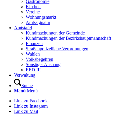
Gastronomie
Kirchen
Vereine
Wohnungsmarkt
Amtssignatur
Amtstafel
Kundmachungen der Gemeinde
Kundmachungen der Bezirkshauptmannschaft
Finanzen
Straßenpolizeiliche Verordnungen
Wahlen
Volksbegehren
Sonstiger Aushang
EED III
Verwaltung
Suche
Menü
Menü
Link zu Facebook
Link zu Instagram
Link zu Mail