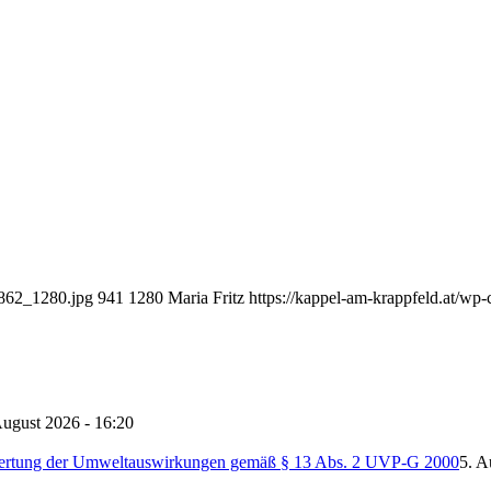
4862_1280.jpg
941
1280
Maria Fritz
https://kappel-am-krappfeld.at/w
August 2026 - 16:20
ertung der Umweltauswirkungen gemäß § 13 Abs. 2 UVP-G 2000
5. A