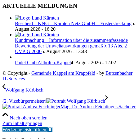
AKTUELLE MELDUNGEN
Bescheid – KNG – Kärnten Netz GmbH – Fristerstreckung
5.
August 2026 - 16:20
Kundmachung – Information über die zusammenfassende
Bewertung der Umweltauswirkungen gemäß § 13 Abs. 2
UVP-G 2000
5. August 2026 - 13:48
Padel Club Althofen-Kappel
4. August 2026 - 12:02
© Copyright -
Gemeinde Kappel am Krappfeld
- by
Butzenbacher
IT-Services
Wolfgang Kürbisch
(2. Vizebürgermeister)
Mag. Dr. Andrea Feichtinger-Sacherer
Nach oben scrollen
Zum Inhalt springen
Werkzeugleiste öffnen