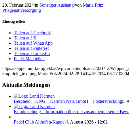
28. Februar 2024
/
in
Sonstiger Aushang
/
von
Maria Fritz
Pflegenahversorgung
Eintrag teilen
Teilen auf Facebook
Teilen auf X
Teilen auf WhatsApp
Teilen auf Pinterest
Teilen auf LinkedIn
Per E-Mail teilen
https://kappel-am-krappfeld.at/wp-content/uploads/2021/12/Wappen_
krappfeld_text.png
Maria Fritz
2024-02-28 14:04:52
2024-08-27 08:04
Aktuelle Meldungen
Bescheid – KNG – Kärnten Netz GmbH – Fristerstreckung
5. 
Kundmachung – Information über die zusammenfassende Bew
Padel Club Althofen-Kappel
4. August 2026 - 12:02