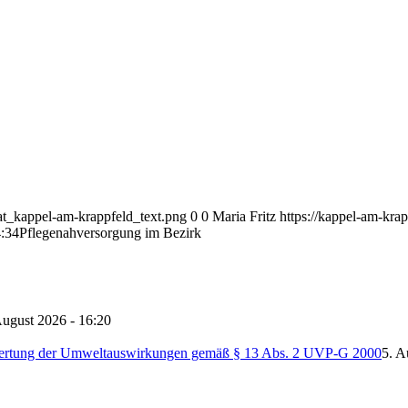
at_kappel-am-krappfeld_text.png
0
0
Maria Fritz
https://kappel-am-kr
:34
Pflegenahversorgung im Bezirk
August 2026 - 16:20
ertung der Umweltauswirkungen gemäß § 13 Abs. 2 UVP-G 2000
5. A