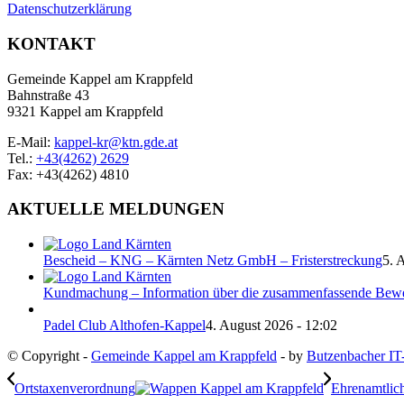
Datenschutzerklärung
KONTAKT
Gemeinde Kappel am Krappfeld
Bahnstraße 43
9321 Kappel am Krappfeld
E-Mail:
kappel-kr@ktn.gde.at
Tel.:
+43(4262) 2629
Fax: +43(4262) 4810
AKTUELLE MELDUNGEN
Bescheid – KNG – Kärnten Netz GmbH – Fristerstreckung
5. 
Kundmachung – Information über die zusammenfassende Bew
Padel Club Althofen-Kappel
4. August 2026 - 12:02
© Copyright -
Gemeinde Kappel am Krappfeld
- by
Butzenbacher IT
Ortstaxenverordnung
Ehrenamtlic